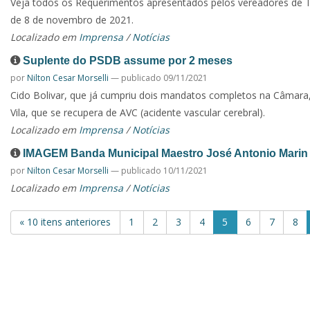
Veja todos os Requerimentos apresentados pelos vereadores de T
de 8 de novembro de 2021.
Localizado em
Imprensa
/
Notícias
Suplente do PSDB assume por 2 meses
por
Nilton Cesar Morselli
—
publicado
09/11/2021
Cido Bolivar, que já cumpriu dois mandatos completos na Câmara
Vila, que se recupera de AVC (acidente vascular cerebral).
Localizado em
Imprensa
/
Notícias
IMAGEM Banda Municipal Maestro José Antonio Marin
por
Nilton Cesar Morselli
—
publicado
10/11/2021
Localizado em
Imprensa
/
Notícias
« 10 itens anteriores
1
2
3
4
5
6
7
8