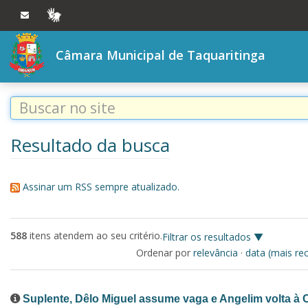
Ir ao conteúdo
Ir à navegação principal
VLIBRAS
Câmara Municipal de Taquaritinga
Resultado da busca
Assinar um RSS sempre atualizado.
588
itens atendem ao seu critério.
Filtrar os resultados
Ordenar por
relevância
·
data (mais re
Suplente, Dêlo Miguel assume vaga e Angelim volta à