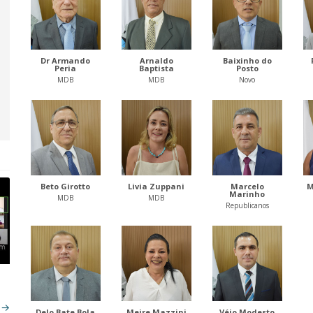
Dr Armando
Arnaldo
Baixinho do
Peria
Baptista
Posto
MDB
MDB
Novo
Beto Girotto
Livia Zuppani
Marcelo
M
Marinho
MDB
MDB
Republicanos
s
→
Delo Bate Bola
Meire Mazzini
Véio Modesto