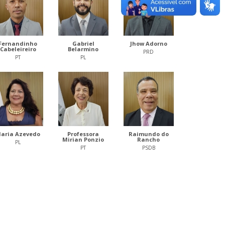
Fernandinho
Gabriel
Jhow Adorno
Cabeleireiro
Belarmino
PRD
PT
PL
aria Azevedo
Professora
Raimundo do
Mirian Ponzio
Rancho
PL
PT
PSDB