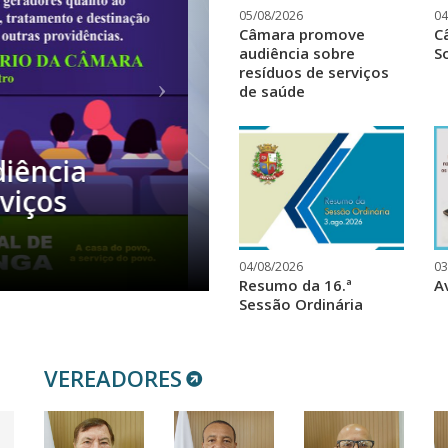
05/08/2026
04
Câmara promove
C
audiência sobre
S
resíduos de serviços
de saúde
Solene no
04/08/2026
03
Resumo da 16.ª
A
Sessão Ordinária
VEREADORES