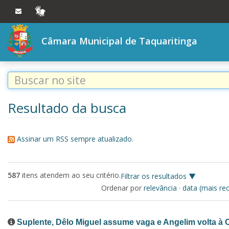
Ir ao conteúdo
Ir à navegação principal
VLIBRAS
Câmara Municipal de Taquaritinga
Resultado da busca
Assinar um RSS sempre atualizado.
587
itens atendem ao seu critério.
Filtrar os resultados
Ordenar por
relevância
·
data (mais re
Suplente, Dêlo Miguel assume vaga e Angelim volta à