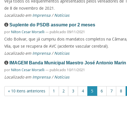
Veja todos os Requerimentos apresentados pelos vereadores de T
de 8 de novembro de 2021.
Localizado em
Imprensa
/
Notícias
Suplente do PSDB assume por 2 meses
por
Nilton Cesar Morselli
—
publicado
09/11/2021
Cido Bolivar, que já cumpriu dois mandatos completos na Câmara
Vila, que se recupera de AVC (acidente vascular cerebral).
Localizado em
Imprensa
/
Notícias
IMAGEM Banda Municipal Maestro José Antonio Marin
por
Nilton Cesar Morselli
—
publicado
10/11/2021
Localizado em
Imprensa
/
Notícias
« 10 itens anteriores
1
2
3
4
5
6
7
8