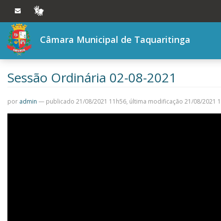
Ir ao conteúdo
Ir à navegação principal
VLIBRAS
Câmara Municipal de Taquaritinga
Sessão Ordinária 02-08-2021
por
admin
—
publicado
21/08/2021 11h56,
última modificação
21/08/2021 