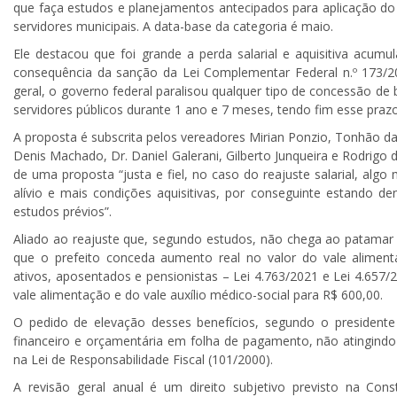
que faça estudos e planejamentos antecipados para aplicação do
servidores municipais. A data-base da categoria é maio.
Ele destacou que foi grande a perda salarial e aquisitiva acum
consequência da sanção da Lei Complementar Federal n.º 173/
geral, o governo federal paralisou qualquer tipo de concessão de b
servidores públicos durante 1 ano e 7 meses, tendo fim esse praz
A proposta é subscrita pelos vereadores Mirian Ponzio, Tonhão da B
Denis Machado, Dr. Daniel Galerani, Gilberto Junqueira e Rodrigo de
de uma proposta “justa e fiel, no caso do reajuste salarial, alg
alívio e mais condições aquisitivas, por conseguinte estando den
estudos prévios”.
Aliado ao reajuste que, segundo estudos, não chega ao patamar in
que o prefeito conceda aumento real no valor do vale aliment
ativos, aposentados e pensionistas – Lei 4.763/2021 e Lei 4.657/
vale alimentação e do vale auxílio médico-social para R$ 600,00.
O pedido de elevação desses benefícios, segundo o president
financeiro e orçamentária em folha de pagamento, não atingindo o
na Lei de Responsabilidade Fiscal (101/2000).
A revisão geral anual é um direito subjetivo previsto na Const