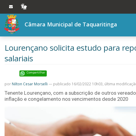
Ir ao conteúdo
Ir à navegação principal
VLIBRAS
Câmara Municipal de Taquaritinga
Lourençano solicita estudo para rep
salariais
Compartilhar
por
Nilton Cesar Morselli
—
publicado
16/02/2022 10h03,
última modificaçã
Tenente Lourençano, com a subscrição de outros vereado
inflação e congelamento nos vencimentos desde 2020