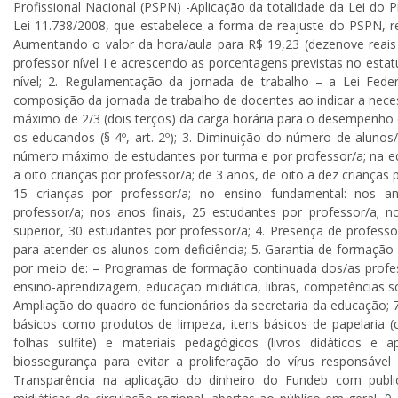
Profissional Nacional (PSPN) -Aplicação da totalidade da Lei do 
Lei 11.738/2008, que estabelece a forma de reajuste do PSPN, re
Aumentando o valor da hora/aula para R$ 19,23 (dezenove reais 
professor nível I e acrescendo as porcentagens previstas no esta
nível; 2. Regulamentação da jornada de trabalho – a Lei Fede
composição da jornada de trabalho de docentes ao indicar a neces
máximo de 2/3 (dois terços) da carga horária para o desempenho 
os educandos (§ 4º, art. 2º); 3. Diminuição do número de aluno
número máximo de estudantes por turma e por professor/a; na educ
a oito crianças por professor/a; de 3 anos, de oito a dez crianças 
15 crianças por professor/a; no ensino fundamental: nos an
professor/a; nos anos finais, 25 estudantes por professor/a;
superior, 30 estudantes por professor/a; 4. Presença de profess
para atender os alunos com deficiência; 5. Garantia de formação
por meio de: – Programas de formação continuada dos/as profe
ensino-aprendizagem, educação midiática, libras, competências so
Ampliação do quadro de funcionários da secretaria da educação; 7
básicos como produtos de limpeza, itens básicos de papelaria (
folhas sulfite) e materiais pedagógicos (livros didáticos e 
biossegurança para evitar a proliferação do vírus responsável
Transparência na aplicação do dinheiro do Fundeb com publ