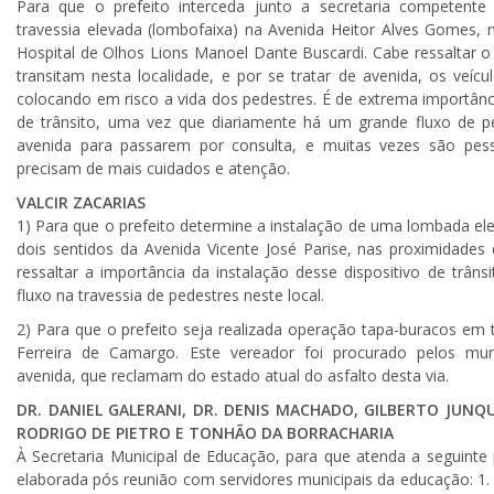
Para que o prefeito interceda junto a secretaria competente
travessia elevada (lombofaixa) na Avenida Heitor Alves Gomes, 
Hospital de Olhos Lions Manoel Dante Buscardi. Cabe ressaltar 
transitam nesta localidade, e por se tratar de avenida, os veíc
colocando em risco a vida dos pedestres. É de extrema importânci
de trânsito, uma vez que diariamente há um grande fluxo de pe
avenida para passarem por consulta, e muitas vezes são pess
precisam de mais cuidados e atenção.
VALCIR ZACARIAS
1) Para que o prefeito determine a instalação de uma lombada ele
dois sentidos da Avenida Vicente José Parise, nas proximidades
ressaltar a importância da instalação desse dispositivo de trâ
fluxo na travessia de pedestres neste local.
2) Para que o prefeito seja realizada operação tapa-buracos em
Ferreira de Camargo. Este vereador foi procurado pelos mun
avenida, que reclamam do estado atual do asfalto desta via.
DR. DANIEL GALERANI, DR. DENIS MACHADO, GILBERTO JUNQU
RODRIGO DE PIETRO E TONHÃO DA BORRACHARIA
À Secretaria Municipal de Educação, para que atenda a seguinte p
elaborada pós reunião com servidores municipais da educação: 1. A