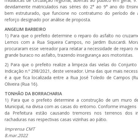
midiáticas de circulação regional, abertas ao público em geral; 9
devidamente matriculados nas séries do 2° ao 9° ano do Ensin
bem estruturado, que funcione no contraturno do período de a
reforço designado por análise de proposta.
ANGELIM BARBEIRO
1) Para que o prefeito determine o reparo do asfalto no cruzam
Lemos com a Rua Siqueira Campos, no Jardim Buscardi. Mora
procuraram esse vereador para relatar a necessidade de reparo 
grande buraco no asfalto, trazendo insegurança aos motoristas.
2) Para que o prefeito realize a limpeza das vielas do Conjunto 
Indicação n.º 298/2021, deste vereador. Uma das que mais necessi
é a que fica localizada entre a Rua José Toledo de Campos (R
Oliveira (Rua 16).
TONHÃO DA BORRACHARIA
1) Para que o prefeito determine a construção de um muro de 
Municipal, na divisa com as casas do entorno. Conforme imagens d
da Prefeitura estão causando tremores nos terrenos dos 
rachaduras nas respectivas casas vizinhas ao pátio.
Imprensa CMT
8.mar.2022