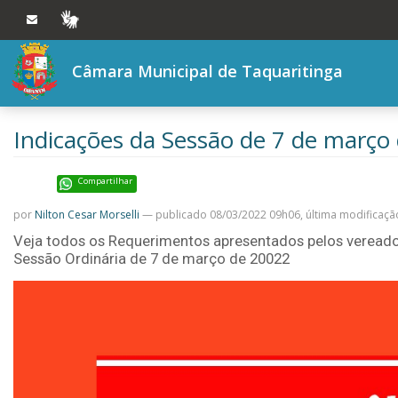
Ir ao conteúdo
Ir à navegação principal
VLIBRAS
Câmara Municipal de Taquaritinga
Indicações da Sessão de 7 de março
Compartilhar
por
Nilton Cesar Morselli
—
publicado
08/03/2022 09h06,
última modificaçã
Veja todos os Requerimentos apresentados pelos vereado
Sessão Ordinária de 7 de março de 20022