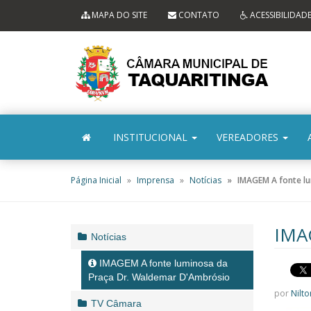
Ir ao conteúdo
Ir à navegação principal
MAPA DO SITE
CONTATO
ACESSIBILIDAD
INSTITUCIONAL
VEREADORES
Página Inicial
Imprensa
Notícias
IMAGEM A fonte l
IMAG
Notícias
IMAGEM A fonte luminosa da
Praça Dr. Waldemar D'Ambrósio
por
Nilto
TV Câmara