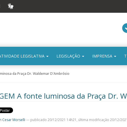
E
VLIBRAS
ATIVIDADE LEGISLATIVA
LEGISLAÇÃO
IMPRENSA
T
uminosa da Praça Dr. Waldemar D'Ambrósio
EM A fonte luminosa da Praça Dr. 
n Cesar Morselli
—
publicado
20/12/2021 14h21,
última modificação
20/12/202