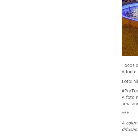
Todos o
A fonte 
Foto:
Ni
#PraTo
A foto 
uma árv
***
A colun
difusão