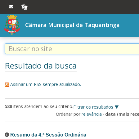
Ir ao conteúdo
Ir à navegação principal
VLIBRAS
Câmara Municipal de Taquaritinga
Resultado da busca
Assinar um RSS sempre atualizado.
588
itens atendem ao seu critério.
Filtrar os resultados
Ordenar por
relevância
·
data (mais rece
Resumo da 4.ª Sessão Ordinária