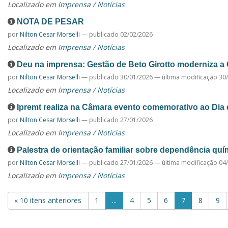
Localizado em
Imprensa
/
Notícias
NOTA DE PESAR
por
Nilton Cesar Morselli
—
publicado
02/02/2026
Localizado em
Imprensa
/
Notícias
Deu na imprensa: Gestão de Beto Girotto moderniza a
por
Nilton Cesar Morselli
—
publicado
30/01/2026
—
última modificação
30/
Localizado em
Imprensa
/
Notícias
Ipremt realiza na Câmara evento comemorativo ao Di
por
Nilton Cesar Morselli
—
publicado
27/01/2026
Localizado em
Imprensa
/
Notícias
Palestra de orientação familiar sobre dependência quí
por
Nilton Cesar Morselli
—
publicado
27/01/2026
—
última modificação
04/
Localizado em
Imprensa
/
Notícias
« 10 itens anteriores
1
...
4
5
6
7
8
9