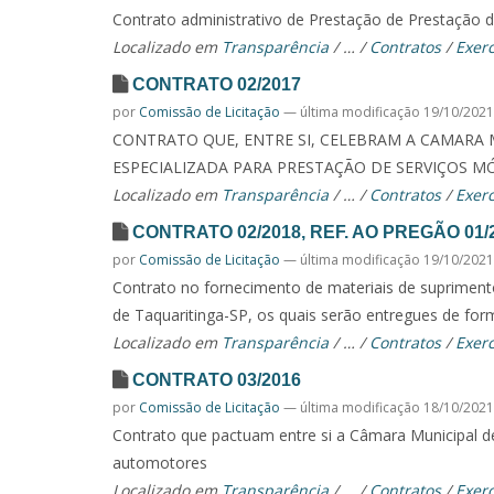
Contrato administrativo de Prestação de Prestação d
Localizado em
Transparência
/
…
/
Contratos
/
Exerc
CONTRATO 02/2017
por
Comissão de Licitação
—
última modificação
19/10/2021
CONTRATO QUE, ENTRE SI, CELEBRAM A CAMARA 
ESPECIALIZADA PARA PRESTAÇÃO DE SERVIÇOS 
Localizado em
Transparência
/
…
/
Contratos
/
Exerc
CONTRATO 02/2018, REF. AO PREGÃO 01/
por
Comissão de Licitação
—
última modificação
19/10/2021
Contrato no fornecimento de materiais de suprimento 
de Taquaritinga-SP, os quais serão entregues de fo
Localizado em
Transparência
/
…
/
Contratos
/
Exerc
CONTRATO 03/2016
por
Comissão de Licitação
—
última modificação
18/10/2021
Contrato que pactuam entre si a Câmara Municipal de
automotores
Localizado em
Transparência
/
…
/
Contratos
/
Exerc