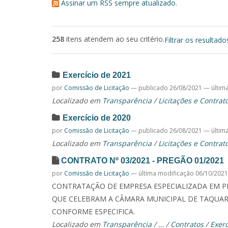
Assinar um RSS sempre atualizado.
258
itens atendem ao seu critério.
Filtrar os resultado
Exercício de 2021
por
Comissão de Licitação
—
publicado
26/08/2021
—
últim
Localizado em
Transparência
/
Licitações e Contrat
Exercício de 2020
por
Comissão de Licitação
—
publicado
26/08/2021
—
últim
Localizado em
Transparência
/
Licitações e Contrat
CONTRATO Nº 03/2021 - PREGÃO 01/2021
por
Comissão de Licitação
—
última modificação
06/10/2021
CONTRATAÇÃO DE EMPRESA ESPECIALIZADA EM PR
QUE CELEBRAM A CÂMARA MUNICIPAL DE TAQUARI
CONFORME ESPECIFICA.
Localizado em
Transparência
/
…
/
Contratos
/
Exerc