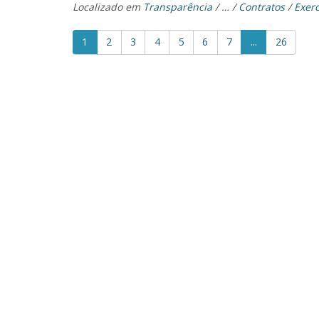
Localizado em
Transparência
/
…
/
Contratos
/
Exerc
1
2
3
4
5
6
7
...
26