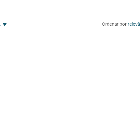
Ordenar por
relevâ
s