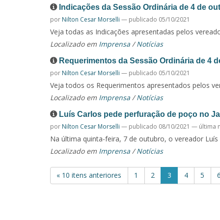
Indicações da Sessão Ordinária de 4 de ou
por
Nilton Cesar Morselli
—
publicado
05/10/2021
Veja todas as Indicações apresentadas pelos vereado
Localizado em
Imprensa
/
Notícias
Requerimentos da Sessão Ordinária de 4 d
por
Nilton Cesar Morselli
—
publicado
05/10/2021
Veja todos os Requerimentos apresentados pelos ver
Localizado em
Imprensa
/
Notícias
Luís Carlos pede perfuração de poço no J
por
Nilton Cesar Morselli
—
publicado
08/10/2021
—
última 
Na última quinta-feira, 7 de outubro, o vereador Luís
Localizado em
Imprensa
/
Notícias
« 10 itens anteriores
1
2
3
4
5